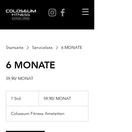
Startseite
Serviceliste
6 MONATE
6 MONATE
59,90/ MONAT
59,90/
MONAT
1 Std.
1
59,90/ MONAT
S
t
Coloseum Fitness Amstetten
d