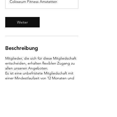
Coloseum Fitness Amstetten
d
Weiter
Beschreibung
Mitglieder, die sich für diese Mitgliedschaft
entscheiden, erhalten flexiblen Zugang zu
allen unseren Angeboten.
Es ist eine unbefristete Mitgliedschaft mit
einer Mindestlaufzeit von 12 Monaten und
einer Kündigungsfrist von 3 Monaten.
Lehrlinge / Studenten / Schüler
Kontaktangaben